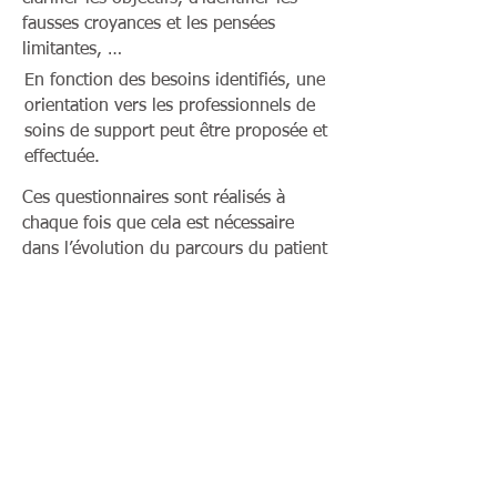
fausses croyances et les pensées
limitantes, …
En fonction des besoins identifiés, une
orientation vers les professionnels de
soins de support peut être proposée et
effectuée.
Ces questionnaires sont réalisés à
chaque fois que cela est nécessaire
dans l’évolution du parcours du patient
en cours de traitement et dans l’après
cancer.
Une synthèse des besoins et des
orientations est rédigée. Elle est
communiquée à l’oncologue référent et au
médecin traitant et, à la demande du
patient, à tout partenaire de soins
impliqué dans sa prise en charge (équipe
de soins à domicile, psychologue
hospitalier, etc …)