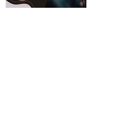
Inscriptions ou renseignements
+32 496 14 05 99
... retour
I
maG
YN'
A
IR
©
Espace
2024-2026
Tous droits réservés
Mis à jour le 7 août 2026
Mentions légales
Rue des Petites Terres, 21
B-6800 Ourt - Libramont
+32 61 51 33 95