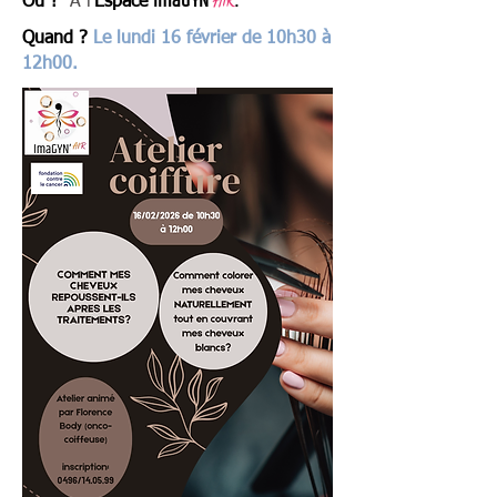
I
maGYN'
A
IR
Où ?
A l'
Espace
.
Quand ?
Le lundi 16 février de 10h30 à
12h00.