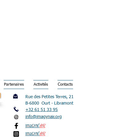
Partenaires
Activités
Contacts
Rue des Petites Terres, 21
B-6800 Ourt - Libramont
+32 61 51 33 95
@
info@imagynair.org
ImaGYN
AIR
'
ImaGYN
AIR
'