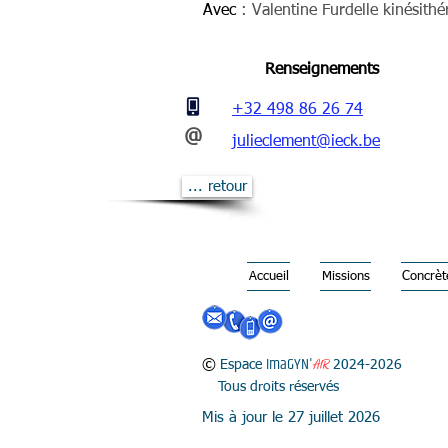
Avec
: Valentine Furdelle kinésithé
Renseignements
+32 498 86 26 74
@
julieclement@ieck.be
... retour
Accueil
Missions
Concrè
I
maG
YN'
©
A
IR
Espace
2024-2026
Tous droits réservés
Mis à jour le 27 juillet 2026