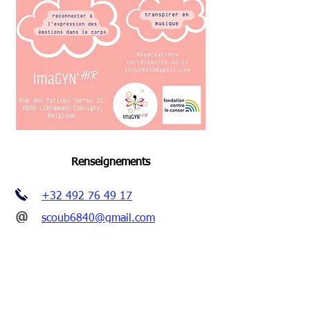
Renseignements
+32 492 76 49 17
@
scoub6840@gmail.com
... retour