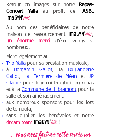
Retour en images sur notre
Repas-
Concert Yalla
au profit de
l'
ASBL
Im
aGYN'
A
IR
.
Au nom des bénéficiaires de notre
Im
aGYN'
A
IR
.
maison de ressourcement
,
un
énorme merci
d'être venus si
nombreux.
Merci également au ...
Trio Yalla
pour sa prestation musicale,
à
Benjamin Gallot
, la
Boulangerie
Gallot
,
La Fermière de Méan
et
JP
Glacier
pour leur contribution au repas
et à la
Commune de Libramont
pour la
salle et son aménagement,
aux nombreux sponsors pour les lots
de tombola,
sans oublier les bénévoles et notre
Im
aGYN'
A
IR
.
dream team
!
... vous avez fait de cette soirée un