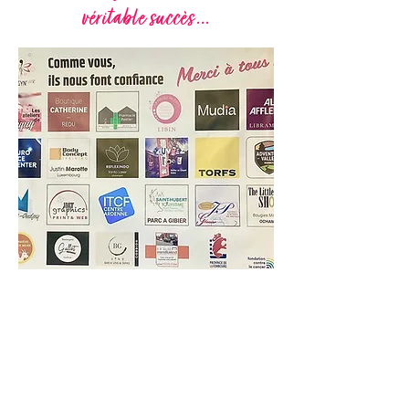
véritable succès ...
... retour
I
maG
YN'
A
IR
©
Espace
2024-2026